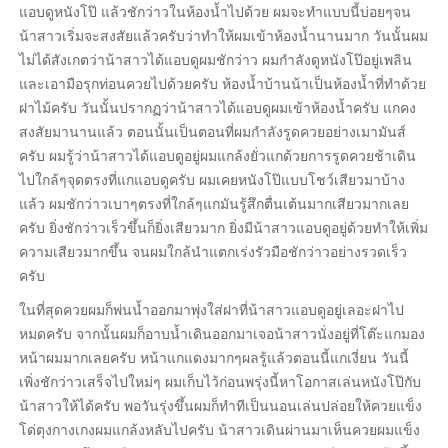
แอบดูหนังโป๊ แล้วชักว่าวในห้องน้ำไปด้วย ผมจะทำแบบนี้บ่อยๆจน
น้าสาวเริ่มจะสงสัยแล้วครับว่าทำให้ผมเข้าห้องน้ำนานมาก วันนั้นผม
ไม่ได้สังเกตว่าน้าสาวได้แอบดูผมชักว่าว ผมกำลังดูหนังโป๊อยู่เพลิน
และเอามือรุกท่อนควยไปด้วยครับ ห้องน้ำบ้านน้าเป็นห้องน้ำที่ทำด้วย
ฝาไม้ครับ วันนั้นปรากฏว่าน้าสาวได้แอบดูผมเข้าห้องน้ำครับ แกคง
สงสัยมานานแล้ว ตอนนั้นเป็นตอนที่ผมกำลังรูดควยอย่างเมามันส์
ครับ ผมรู้ว่าน้าสาวได้แอบดูอยู่ผมแกล้งยั่วแกด้วยการรูดควยช้าเดิน
ไปใกล้ๆจุดตรงที่แกแอบดูครับ ผมเคยหนังโป๊แบบโชว์เสียวมาบ้าง
แล้ว ผมชักว่าวเบาๆตรงที่ใกล้ๆแกมันรู้สึกตื่นเต้นมากเสียวมากเลย
ครับ ยิ่งชักว่าวเร็วขึ้นก็ยิ่งเสียวมาก ยิ่งมีน้าสาวแอบดูอยู่ด้วยทำให้เพิ่ม
ความเสียวมากขึ้น จนผมใกล้นำแตกเร่งรัวมือชักว่าวอย่างรวดเร็ว
ครับ
ในที่สุดควยผมก็พ่นน้ำออกมาพุ่งใส่ฝาที่น้าสาวแอบดูอยู่เลอะฝาไป
หมดครับ จากนั้นผมก็อาบน้ำเดินออกมาเจอน้าสาวนั่งอยู่ที่โต๊ะแกมอง
หน้าผมมากเลยครับ หน้าแกแดงมากๆผลรู้แล้วตอนนี้แกเงี่ยน วันนี้
เพิ่งชักว่าวเสร็จไปใหม่ๆ ผมเก็บไว้ก่อนพรุ่งนี้หาโอกาสเล่นหนังโป๊กับ
น้าสาวให้ได้ครับ พอวันรุ่งขึ้นผมก็ทำทีเป็นนอนเล่นปล่อยให้ควยแข็ง
โด่ตุงกางเกงผมแกล้งหลับไปครับ น้าสาวเดินผ่านมาเห็นควยผมแข็ง