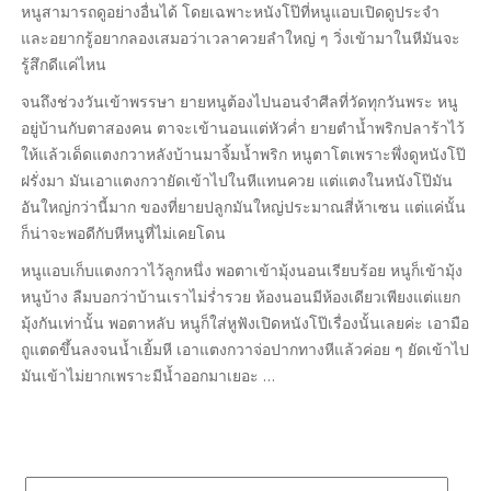
หนูสามารถดูอย่างอื่นได้ โดยเฉพาะหนังโป๊ที่หนูแอบเปิดดูประจำ
และอยากรู้อยากลองเสมอว่าเวลาควยลำใหญ่ ๆ วิ่งเข้ามาในหีมันจะ
รู้สึกดีแค่ไหน
จนถึงช่วงวันเข้าพรรษา ยายหนูต้องไปนอนจำศีลที่วัดทุกวันพระ หนู
อยู่บ้านกับตาสองคน ตาจะเข้านอนแต่หัวค่ำ ยายตำน้ำพริกปลาร้าไว้
ให้แล้วเด็ดแตงกวาหลังบ้านมาจิ้มน้ำพริก หนูตาโตเพราะพึ่งดูหนังโป๊
ฝรั่งมา มันเอาแตงกวายัดเข้าไปในหีแทนควย แต่แตงในหนังโป๊มัน
อันใหญ่กว่านี้มาก ของที่ยายปลูกมันใหญ่ประมาณสี่ห้าเซน แต่แค่นั้น
ก็น่าจะพอดีกับหีหนูที่ไม่เคยโดน
หนูแอบเก็บแตงกวาไว้ลูกหนึ่ง พอตาเข้ามุ้งนอนเรียบร้อย หนูก็เข้ามุ้ง
หนูบ้าง ลืมบอกว่าบ้านเราไม่ร่ำรวย ห้องนอนมีห้องเดียวเพียงแต่แยก
มุ้งกันเท่านั้น พอตาหลับ หนูก็ใส่หูฟังเปิดหนังโป๊เรื่องนั้นเลยค่ะ เอามือ
ถูแตดขึ้นลงจนน้ำเยิ้มหี เอาแตงกวาจ่อปากทางหีแล้วค่อย ๆ ยัดเข้าไป
มันเข้าไม่ยากเพราะมีน้ำออกมาเยอะ …