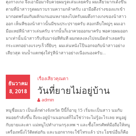
ตุงกางเกง จึงเอามือมาจับควยผมรูดเล่นเลยครับ ผมเสียวมากเด้งขึ้น
ตามที่น้าสาวรูดผมรวบรวมความกล้าครับ เอามือดึงร่างของแกเข้า
มากอดพร้อมกับผลักแกนอนหงายลงไปครับผมดึงกางเกงของน้าสาว
ออก เห็นหีของน้าสาวนั้นมีขนประปรายครับ สองกลีบใหญ่ๆ ผมเอา
มือแหย่หีน้าสาวเล่นครับ จากนั้นก็เอาควยออกมาครับ พอควยผมออก
มาเท่านั้นน้าสาวรีบจับมาจ่อหีทันที ผมกดลงลงไปจนมิดลำเลยครับ
กระแทกอย่างแรงๆเร็วถี่ยิบๆ ผมเล่นหนังโป๊นอกจอกับน้าสาวอย่าง
เสียวสุด จนน้ำแตกพุ่งใส่รูหีน้าสาวอย่างเนืองนองครับ…
เรื่องเสียวคุณตา
ธันวาคม
วันที่ยายไม่อยู่บ้าน
8, 2018
admin
หนูชื่อแมว เป็นเด็กต่างจังหวัด ปีนี้ก็อายุ 15 เริ่มจะเป็นสาว นมกับ
หมอยกำลังขึ้น ถึงจะอยู่บ้านนอกแต่ก็ไม่ใช่ว่าจะไม่รู้อะไรเลย หนูอยู่
กับยายและตา แม่หนูไปทำงานกรุงเทพ ฯ และซื้อโทรศัพท์มือถือให้หนู
เครื่องหนึ่งไว้ติดต่อกัน และนอกจากจะใช้โทรแล้ว ประโยชน์อื่นก็คือ